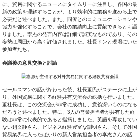
に、貿易に関するニュースにタイムリーに注目し、各国の最
新の政策を理解することが、より効率的に業務を進める上で
必要だと述べました。また、同僚とのコミュニケーションや
協力を強化することで、会社の業績向上に貢献できるとも語
りました。李杰の発言内容は詳細で誠実なものであり、その
姿勢は周囲から高く評価されました。
社長
ドンと現場にいた
参加者たち。
会議後の意見交換と討論
セールスマンの話が終わった後、
社長
董氏がステージに上が
り、外国貿易に関する経験共有交流会の総括を行いました。
董社長は、この交流会が非常に成功し、意義深いものになる
だろうと述べました。特に、3人の営業担当者が共有した経
験は非常に代表的であると指摘しました。英語を専攻してい
ない趙文静さん、ビジネス経験豊富な謝明さん、そして外国
貿易業界に入ったばかりの新人営業担当者の李杰さんの話