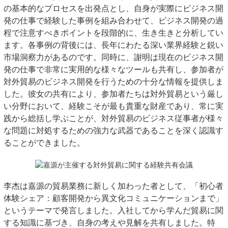
の基本的なプロセスを出発点とし、自身が実際にビジネス開
発の仕事で経験した事例を組み合わせて、ビジネス開発の過
程で注意すべきポイントを段階的に、生き生きと分析してい
ます。各事例の背後には、長年にわたる深い業界経験と鋭い
市場洞察力があるのです。同時に、謝明は現在のビジネス開
発の仕事で非常に実用的な様々なツールも共有し、参加者が
対外貿易のビジネス開発を行うための十分な情報を提供しま
した。彼女の共有により、参加者たちは対外貿易という厳し
い分野において、経験こそが最も貴重な財産であり、常に実
践から総括し学ぶことが、対外貿易のビジネス従事者が様々
な問題に対処するための強力な武器であることを深く認識す
ることができました。
李杰は嘉源の貿易業務に新しく加わった者として、「初心者
体験シェア：顧客開発から異文化コミュニケーションまで」
というテーマで発言しました。入社してから学んだ貿易に関
する知識に基づき、自身の考えや見解を共有しました。特