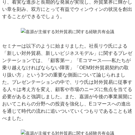
り、着実な進歩と長期的な発展が実現し、外貿業界に輝かし
い章を刻み、双方にとって有益でウィンウィンの状況を創出
することができるでしょう。
セミナーは以下のように始まりました。
社長
リウ氏による
「新しい対外貿易、新しいビジネスモデル」に関するプレゼ
ンテーションでは、「顧客第一」「Eコマース――私たちが
乗り越えなければならない障害」「OEM対外貿易契約の取
り扱い方」という3つの重要な側面について論じられまし
た。プレゼンテーションの中で、リウ氏は対外貿易に従事す
る人々は考え方を変え、顧客や市場のニーズに焦点を当てる
必要があると強調しました。また、嘉源が今後の事業展開に
おいてこれらの分野への投資を強化し、Eコマースへの進出
を通じて時代の流れに追いついていくつもりであることも述
べました。