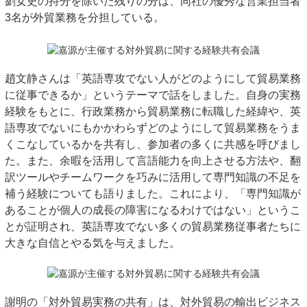
劉女史の持分を除いた残りの分は、同社の優秀な営業担当者
3名が外貿業務を分担している。
趙文静さんは「英語専攻でない人がどのようにして貿易業務
に従事できるか」というテーマで話をしました。自身の実務
経験をもとに、行政業務から貿易業務に転職した経緯や、英
語専攻でないにもかかわらずどのようにして貿易業務をうま
くこなしているかを共有し、参加者の多くに共感を呼びまし
た。また、余暇を活用して言語能力を向上させる方法や、翻
訳ツールやチームワークを巧みに活用して専門知識の不足を
補う経験についても語りました。これにより、「専門知識が
あることが個人の成長の障害になるわけではない」というこ
とが証明され、英語専攻でない多くの貿易業務従事者たちに
大きな自信とやる気を与えました。
謝明の「対外貿易実務の共有」は、対外貿易の輸出ビジネス