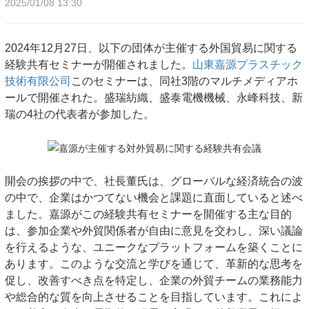
2025/01/08 13:30
2024年12月27日、以下の団体が主催する外国貿易に関する
経験共有セミナーが開催されました。
山東嘉源プラスチック
技術有限公司
このセミナーは、同社3階のマルチメディアホ
ールで開催された。盛瑞紡織、盛泰電機機械、永峰科技、新
瑞の4社の代表者が参加した。
開会の挨拶の中で、
社長
董氏は、グローバルな経済統合の波
の中で、企業はかつてない機会と課題に直面していると述べ
ました。嘉源がこの経験共有セミナーを開催する主な目的
は、参加企業や外貿関係者が自由に意見を交わし、深い議論
を行えるような、ユニークなプラットフォームを築くことに
あります。このような交流と学びを通じて、革新的な思考を
促し、改善すべき点を特定し、企業の外貿チームの業務能力
や総合的な質を向上させることを目指しています。これによ