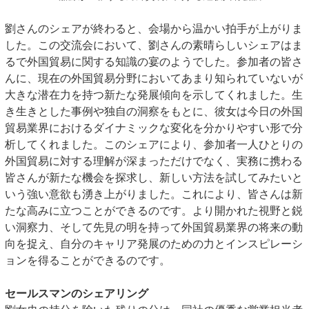
劉さんのシェアが終わると、会場から温かい拍手が上がりま
した。この交流会において、劉さんの素晴らしいシェアはま
るで外国貿易に関する知識の宴のようでした。参加者の皆さ
んに、現在の外国貿易分野においてあまり知られていないが
大きな潜在力を持つ新たな発展傾向を示してくれました。生
き生きとした事例や独自の洞察をもとに、彼女は今日の外国
貿易業界におけるダイナミックな変化を分かりやすい形で分
析してくれました。このシェアにより、参加者一人ひとりの
外国貿易に対する理解が深まっただけでなく、実務に携わる
皆さんが新たな機会を探求し、新しい方法を試してみたいと
いう強い意欲も湧き上がりました。これにより、皆さんは新
たな高みに立つことができるのです。より開かれた視野と鋭
い洞察力、そして先見の明を持って外国貿易業界の将来の動
向を捉え、自分のキャリア発展のための力とインスピレーシ
ョンを得ることができるのです。
セールスマンのシェアリング