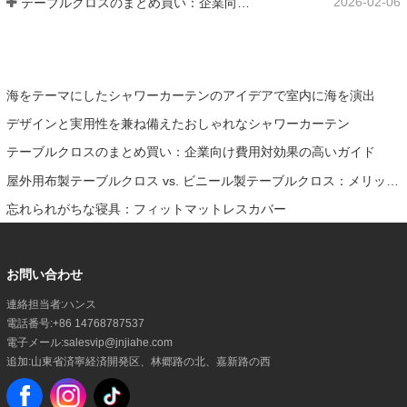
2026-02-06
テーブルクロスのまとめ買い：企業向け費用対効果の高いガイド
海をテーマにしたシャワーカーテンのアイデアで室内に海を演出
デザインと実用性を兼ね備えたおしゃれなシャワーカーテン
テーブルクロスのまとめ買い：企業向け費用対効果の高いガイド
屋外用布製テーブルクロス vs. ビニール製テーブルクロス：メリット、デメリット、使用例
忘れられがちな寝具：フィットマットレスカバー
お問い合わせ
連絡担当者:
ハンス
電話番号:
+86 14768787537
電子メール:
salesvip@jnjiahe.com
追加:
山東省済寧経済開発区、林郷路の北、嘉新路の西