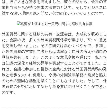
は、彼に大きな驚きを与えました。彼らの話から、会社の営
業担当者たちが持つ無限の潜在力と活力、そしてビジネスに
対する深い理解と絶え間ない努力の姿がうかがえたのです。
外国貿易に関する経験の共有・交流会は、大成功を収めまし
た。会議の後、多くの外国貿易関係者が集まり、互いに意見
を交換し合いました。その雰囲気は温かく和やかで、参加し
た外国貿易の営業担当者たちは遠慮なく自分の考えや独自の
見解を共有しました。このような意見交換を通じて、私たち
は知識の深化と経験の昇華を実感することができました。こ
れは、会議に参加した複数の企業における外国貿易業務の発
展と進歩を大いに促進し、今後の外国貿易業務の発展と協力
のための堅固な基盤を築くことにもなりました。そして、外
国貿易の分野において新たな章を共に切り開くことができた
のです。