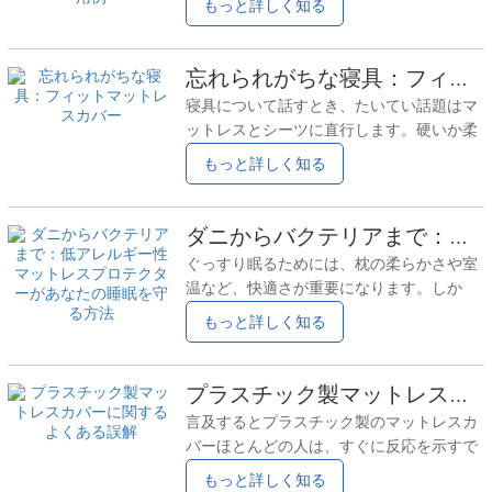
もっと詳しく知る
りません。 そのため、多くの企業は最終的
なことから始まります。パティオのテーブ
にテーブルクロスをまとめ買いするしか
ルが空っぽに見える、古いカバーが割れて
し、まとめ買いは必ずしも節約になるわけ
いる、または食事のたびに掃除をするのが
忘れられがちな寝具：フィットマットレスカバー
ではありません。間違ったやり方をする
面倒になってきたなどです。 そこで疑問が
と、サイズが合わなかったり、生地が合わ
寝具について話すとき、たいてい話題はマ
湧いてくる。屋外用布製テーブルクロスそ
なかったり、
ッ​​トレスとシーツに直行します。硬いか柔
れともビニール？ どちらもどこにでも見か
らかいか。綿か麻か。涼しいか涼しくない
もっと詳しく知る
けます。どちらもテーブルクロスと呼ばれ
か。マットレスプロテクターについて話す
ています。しかし、実際に使ってみると、
人はほとんどいませんが、考えてみるとそ
使い心地は全く違います。 屋外では素材が
れはちょっと奇妙です。 マットレスは寝室
ダニからバクテリアまで：低アレルギー性マットレスプロテクターがあなたの睡眠を守る方法
重要な理由 屋外は過酷です。太陽、風、食
で最も高価なものの一つです。毎晩使うも
べこぼし、湿気…あらゆる危険が重なって
ぐっすり眠るためには、枕の柔らかさや室
のです。何年も経ちますが、多くのベッド
きます。屋内では問題なく機能するテーブ
温など、快適さが重要になります。しか
はマットレスと他のものの間にシーツを挟
ルクロスも、
し、多くの人が忘れがちなのが、マットレ
もっと詳しく知る
んでいるだけで、実際には何の保護も施さ
スの中身です。ダニ、バクテリア、カビ、
れていないまま放置されています。 そこ
さらにはペットのフケまでもがマットレス
で、フィットマットレスカバー入ってく
に潜み込み、アレルギーの温床となる可能
プラスチック製マットレスカバーに関するよくある誤解
る。静か。退屈。忘れやすい。でも、きっ
性があります。そこで、低アレルギー性マ
と多くの人が思っている以上に、あなたの
言及するとプラスチック製のマットレスカ
ットレスプロテクターアレルゲンをブロッ
ベッドに良い影響を与えている。 （ほとん
バーほとんどの人は、すぐに反応を示すで
クし、健康を守るシンプルで効果的な方法
どの場合）
しょう。そして、それはほとんど肯定的な
もっと詳しく知る
を提供します。 低アレルギー性マットレス