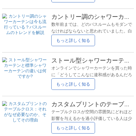
ものではありません。「うるさい」「不
プロテクターがどのように機能するか、そ
快」「古臭い」といった言葉がすぐに思い
してアレルギーに悩む人や睡眠の質を改善
浮かびます。そのほとんどは、何年も前に
カントリー調のシャワーカーテンは今も流行っている？バスルームのトレンドを解説
したい人にとって低アレルギー性マットレ
人々が使っていた製品の記憶から来てお
スプロテクターを検討する価値がある理由
数年前までは、どのバスルームもモダンで
り、プラスチック製のマットレスカバーが
について詳しく見ていきましょう。
なければならないと思われていました。白
現在マットレスプロテクターとして実際に
いタイル、黒い備品、ガラスが至る所に。
もっと詳しく知る
どのように使われているかから来ているわ
確かに清潔感はありましたが、少し冷たい
けではありません。 現実はもう少し現実的
印象もありました。しかし最近は、それが
で、それほど劇的ではありません。 誤解
変わりつつあります。人々はホテルのよう
ストール型シャワーカーテンと標準シャワーカーテンの違いは何ですか?
1：プラスチック製マットレス入り江rsは過
なバスルームではなく、自宅のような雰囲
去のもの この考え方はどこにでも見られま
オンラインでシャワーカーテンを買った時
気のバスルームを求めています。そこで、
す。布製のマットレスプロテクターが普及
に「どうしてこんなに違和感があるんだろ
カントリーシャワーカーテン静かに再び姿
すると、
う？」と思ったことがあるなら、それはあ
もっと詳しく知る
を現す。 ソーシャルメディアで「トレン
なただけではありません。その混乱の多く
ド」と呼ばれることはあまりありません。
は、サイズという単純な問題に起因してい
しかし、実際に人々が購入し、使用してい
ます。 多くの人はシャワーカーテンはただ
カスタムプリントのテーブルクロス：それがなぜ必要なのか、そしてその理由
るものを見てみると、カントリースタイル
のシャワーカーテンだと思っている。掛け
のシャワーカーテンは今でも根強く残って
テーブルクロスが空間の雰囲気にどれほど
てしまえばそれで終わりだ。しかし、狭い
います。 では、それらは今でも流行ってい
影響を与えるかを過小評価している人は少
シャワースペース、特に狭いシャワーブー
るのでしょうか？
なくありません。テーブルクロスは単にテ
もっと詳しく知る
スでは、その考えは通用しなくなる。通
ーブルを覆うためだけのものではありませ
常、シャワーカーテンという言葉はストー