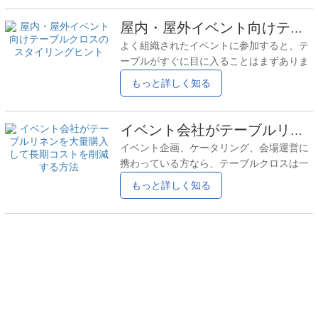
ん。多くの場合、適切なテーブルクロスメ
ルシャワーカーテン突然、物事が本来ある
ッセージの一部となる、特にそれがプリン
屋内・屋外イベント向けテーブルクロスのスタイリングヒント
べき姿よりも複雑に感じられるようになり
トされたテーブルクロス。 カスタムプリン
ます。 それでは、セールストークは抜きに
よく組織されたイベントに参加すると、テ
トのテーブルクロスはどんな場面にも合う
して、ゆっくりしながら、
ーブルがすぐに目に入ることはまずありま
わけではありませんが、適切な場所で使え
せん。ただ、その場しのぎの雰囲気が漂っ
もっと詳しく知る
ば、さりげなく大きな力を発揮します。で
ているのです。多くの場合、それはあるシ
は、カスタムプリントのテーブルクロスが
ンプルな理由に帰着します。テーブルクロ
実際に役立つ場面と、そうでない場面につ
ス。 結婚式、企業イベント、屋外パーティ
イベント会社がテーブルリネンを大量購入して長期コストを削減する方法
いてお話ししましょう。 プリントテーブル
ー、展示会など、テーブルは至る所にあり
クロスの本当の効果 あプリントされたテー
イベント企画、ケータリング、会場運営に
ます。人々はテーブルの周りに集まり、物
ブルクロスシンプルなものでは表現できな
携わっている方なら、テーブルクロスは一
を置いたり、隣で写真を撮ったりします。
い、文脈を付加します。
度きりの買い物ではないことをご存知でし
もっと詳しく知る
だからこそイベント用テーブルクロスたと
ょう。結婚式や宴会から企業の会議、季節
え誰も直接話さなくても、イベントの見た
のイベントまで、テーブルクロスは何度も
目や感じ方が静かに形作られます。 以下
使用され、タイトなスケジュールや激しい
は、写真で見たテーブルクロスの見た目だ
摩耗にも耐えなければなりません。 だから
けでなく、実際の場面でテーブルクロスが
こそ、多くのイベント会社がバルクテーブ
どのように使用されるかに基づいた、
ルリネン毎回市販品を購入する代わりに、
テーブルリネンを大量購入しましょう。適
切な方法で調達し、適切に使用すれば、テ