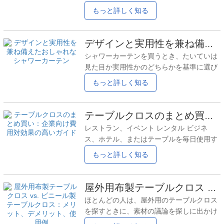
があれば、退屈な空間にはなりません。こ
もっと詳しく知る
こ数年、海をテーマにしたシャワーカーテ
ンタイル、照明、レイアウトを変更せずに
個性を加える最も簡単な方法の 1 つになり
デザインと実用性を兼ね備えたおしゃれなシャワーカーテン
ました。 ほとんどの人は「テーマのあるバ
シャワーカーテンを買うとき、たいていは
スルーム」を作ろうとしているわけではあ
見た目か実用性かのどちらかを基準に選び
りません。ただ、空間を明るく、落ち着
ます。問題は、多くの製品がどちらか一方
もっと詳しく知る
き、そして少しだけ快適にしたいだけなの
しか優れていないことです。見た目は良い
です。そこで、海をイメージしたデザイン
のに使いにくいものもあれば、使い勝手は
が驚くほど効果的です。 バスルームに海の
悪くないのにバスルームを味気なくしてし
テーブルクロスのまとめ買い：企業向け費用対効果の高いガイド
テーマを取り入れると自然に感じられる理
まうものもあります。 それはおしゃれなシ
由 水は既に部屋の一部なので、海をイメー
レストラン、イベント レンタル ビジネ
ャワーカーテンさあ、入ってきてくださ
ジしたディテールは無理やり感がありませ
ス、ホテル、またはテーブルを毎日使用す
い。派手すぎず、壊れやすいものでもな
ん。
るあらゆる事業を経営している場合は、お
もっと詳しく知る
い。スタイルと日常使いのバランスを考え
そらくすぐに 1 つのことに気づいたでしょ
てデザインされた、洗練されたシャワーカ
う。それは、テーブル クロスは 1 回限りの
ーテン。素敵なシャワーカーテンは、空間
購入ではないということです。洗われ、汚
屋外用布製テーブルクロス vs. ビニール製テーブルクロス：メリット、デメリット、使用例
にしっくりと馴染み、実生活にも耐えられ
れがつき、折り畳まれ、引きずられ、交換
るものでなければなりません。 デザインだ
ほとんどの人は、屋外用のテーブルクロス
されます。そして、それらを一つずつ購入
けでは不十分な理由
を探すときに、素材の議論を探しに出かけ
することは、長期的にはほとんど意味があ
るわけではありません。通常、それは単純