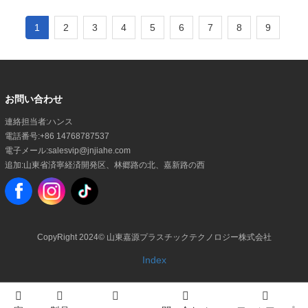
ーブルリネンは初期費用を抑えるだけでな
く、セットアップの一貫性とプロフェッシ
1
2
3
4
5
6
7
8
9
ョナルさを維持しながら、長期的な運用コ
ストの削減にも役立ちます。 この記事で
は、
お問い合わせ
連絡担当者:
ハンス
電話番号:
+86 14768787537
電子メール:
salesvip@jnjiahe.com
追加:
山東省済寧経済開発区、林郷路の北、嘉新路の西
CopyRight 2024©
山東嘉源プラスチックテクノロジー株式会社
Index