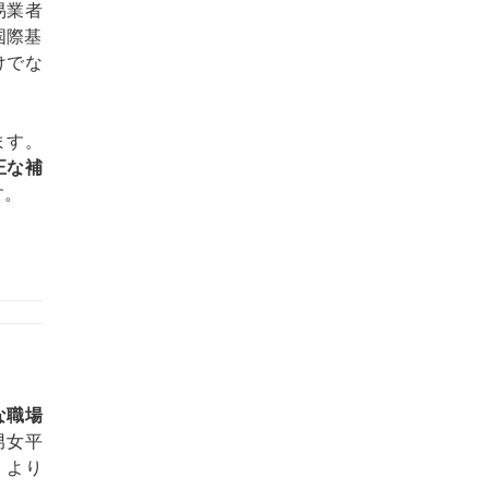
易業者
国際基
けでな
ます。
正な補
す。
な職場
男女平
、より