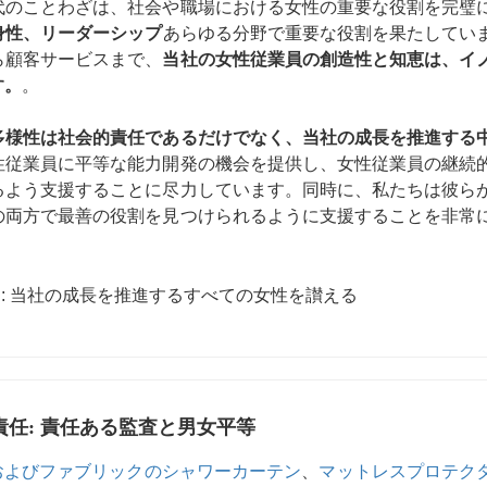
代のことわざは、社会や職場における女性の重要な役割を完璧
身性、リーダーシップ
あらゆる分野で重要な役割を果たしてい
ら顧客サービスまで、
当社の女性従業員の創造性と知恵は、イ
す。
。
多様性は社会的責任であるだけでなく、当社の成長を推進する
性従業員に平等な能力開発の機会を提供し、女性従業員の継続
るよう支援することに尽力しています。同時に、私たちは彼ら
の両方で最善の役割を見つけられるように支援することを非常
責任: 責任ある監査と男女平等
 およびファブリックのシャワーカーテン
、
マットレスプロテク