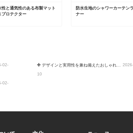
水性と通気性のある布製マット
防水生地のシャワーカーテン
スプロテクター
ナー
防水性と通気性のある布製マットレスプロテクター
防水生地
コンタクトしてください
今コンタクトしてください
6-02-
2026
デザインと実用性を兼ね備えたおしゃれなシャワーカーテン
10
6-02-