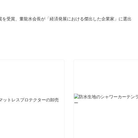
gyが2つの栄誉ある賞を受賞、董龍水会長が「経済発展における傑出した企業家」に選出