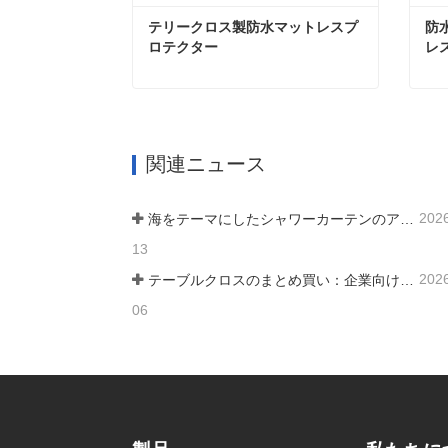
テリークロス製防水マットレスプ
防
ロテクター
レ
テリークロス製防水マットレスプロテクター
今コンタクトしてください
今
関連ニュース
202
海をテーマにしたシャワーカーテンのアイデアで室内に海を演出
13
202
テーブルクロスのまとめ買い：企業向け費用対効果の高いガイド
06