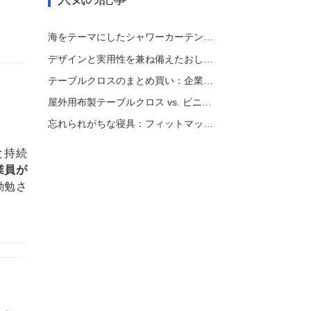
海をテーマにしたシャワーカーテンのアイデアで室内に海を演出
デザインと実用性を兼ね備えたおしゃれなシャワーカーテン
テーブルクロスのまとめ買い：企業向け費用対効果の高いガイド
屋外用布製テーブルクロス vs. ビニール製テーブルクロス：メリット、デメリット、使用例
忘れられがちな寝具：フィットマットレスカバー
と持続
業員が
勤勉さ