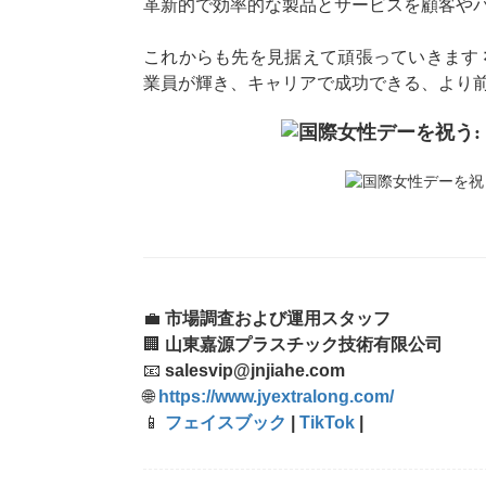
革新的で効率的な製品とサービスを顧客や
これからも先を見据えて頑張っていきます
業員が輝き、キャリアで成功できる、より
💼
市場調査および運用スタッフ
🏢
山東嘉源プラスチック技術有限公司
📧
salesvip@jnjiahe.com
🌐
https://www.jyextralong.com/
📱
フェイスブック
|
TikTok
|