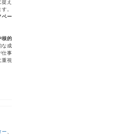
に捉え
ます。
ノベー
中核的
的な成
が仕事
に重視
ター
、